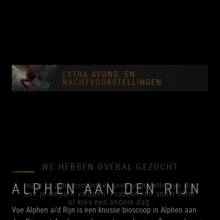
EXTRA AVOND- EN
NACHTVOORSTELLINGEN
WE HEBBEN OVERAL GEZOCHT
maar er zijn momenteel geen voorstellingen die
ALPHEN AAN DEN RIJN
aan je wensen voldoen. Probeer een ander filter
of kies een andere dag.
Vue Alphen a/d Rijn is een knusse bioscoop in Alphen aan