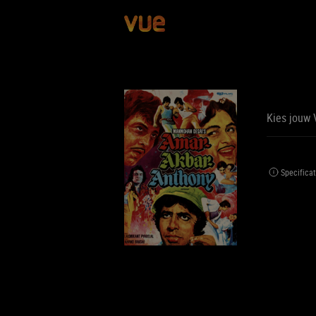
Kies jouw 
BE
BIJ
Specificat
Jouw 