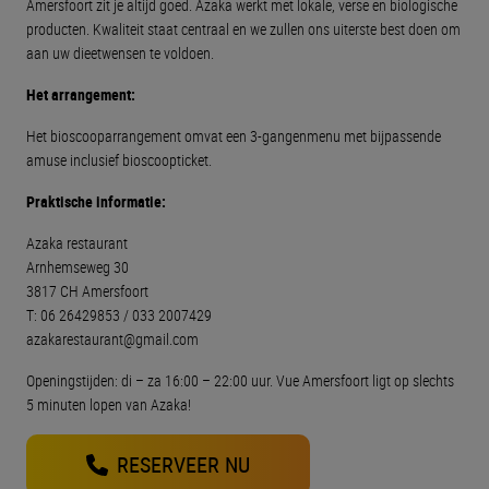
Amersfoort zit je altijd goed. Azaka werkt met lokale, verse en biologische
producten. Kwaliteit staat centraal en we zullen ons uiterste best doen om
aan uw dieetwensen te voldoen.
Het arrangement:
Het bioscooparrangement omvat een 3-gangenmenu met bijpassende
amuse inclusief bioscoopticket.
Praktische informatie:
Azaka restaurant
Arnhemseweg 30
3817 CH Amersfoort
T: 06 26429853 / 033 2007429
azakarestaurant@gmail.com
Openingstijden: di – za 16:00 – 22:00 uur. Vue Amersfoort ligt op slechts
5 minuten lopen van Azaka!
RESERVEER NU