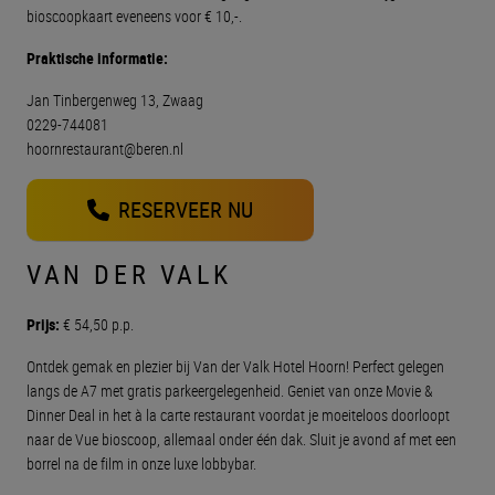
bioscoopkaart eveneens voor € 10,-.
Praktische informatie:
Jan Tinbergenweg 13, Zwaag
0229-744081
hoornrestaurant@beren.nl
RESERVEER NU
VAN DER VALK
Prijs:
€ 54,50 p.p.
Ontdek gemak en plezier bij Van der Valk Hotel Hoorn! Perfect gelegen
langs de A7 met gratis parkeergelegenheid. Geniet van onze Movie &
Dinner Deal in het à la carte restaurant voordat je moeiteloos doorloopt
naar de Vue bioscoop, allemaal onder één dak. Sluit je avond af met een
borrel na de film in onze luxe lobbybar.