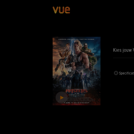
Kies jouw 
BE
BIJ
Specificat
Jouw 