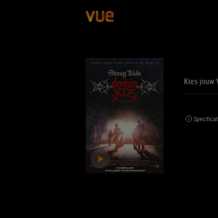
Kies jouw 
BE
BIJ
Specificat
Jouw 