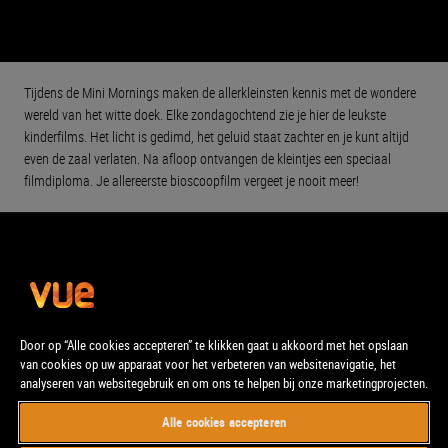
Tijdens de Mini Mornings maken de allerkleinsten kennis met de wondere
wereld van het witte doek. Elke zondagochtend zie je hier de leukste
kinderfilms. Het licht is gedimd, het geluid staat zachter en je kunt altijd
even de zaal verlaten. Na afloop ontvangen de kleintjes een speciaal
filmdiploma. Je allereerste bioscoopfilm vergeet je nooit meer!
Door op “Alle cookies accepteren” te klikken gaat u akkoord met het opslaan
van cookies op uw apparaat voor het verbeteren van websitenavigatie, het
analyseren van websitegebruik en om ons te helpen bij onze marketingprojecten.
Alle cookies accepteren
© Vue. Alle rechten voorbehouden.