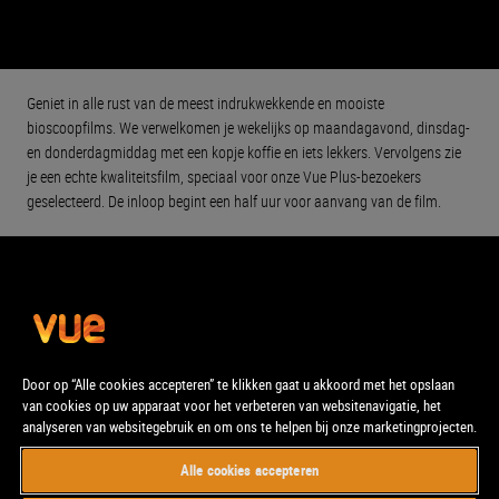
Geniet in alle rust van de meest indrukwekkende en mooiste
bioscoopfilms. We verwelkomen je wekelijks op maandagavond, dinsdag-
en donderdagmiddag met een kopje koffie en iets lekkers. Vervolgens zie
je een echte kwaliteitsfilm, speciaal voor onze Vue Plus-bezoekers
geselecteerd. De inloop begint een half uur voor aanvang van de film.
Door op “Alle cookies accepteren” te klikken gaat u akkoord met het opslaan
van cookies op uw apparaat voor het verbeteren van websitenavigatie, het
analyseren van websitegebruik en om ons te helpen bij onze marketingprojecten.
Alle cookies accepteren
© Vue. Alle rechten voorbehouden.