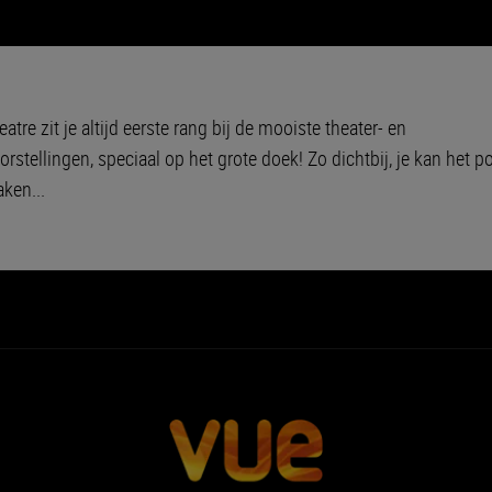
atre zit je altijd eerste rang bij de mooiste theater- en
rstellingen, speciaal op het grote doek! Zo dichtbij, je kan het 
aken...