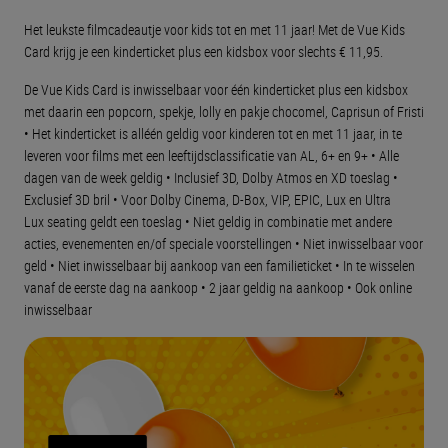
Het leukste filmcadeautje voor kids tot en met 11 jaar! Met de Vue Kids
Card krijg je een kinderticket plus een kidsbox voor slechts € 11,95.
De Vue Kids Card is inwisselbaar voor één kinderticket plus een kidsbox
met daarin een popcorn, spekje, lolly en pakje chocomel, Caprisun of Fristi
• Het kinderticket is alléén geldig voor kinderen tot en met 11 jaar, in te
leveren voor films met een leeftijdsclassificatie van AL, 6+ en 9+ • Alle
dagen van de week geldig • Inclusief 3D, Dolby Atmos en XD toeslag •
Exclusief 3D bril • Voor Dolby Cinema, D-Box, VIP, EPIC, Lux en Ultra
Lux seating geldt een toeslag • Niet geldig in combinatie met andere
acties, evenementen en/of speciale voorstellingen • Niet inwisselbaar voor
geld • Niet inwisselbaar bij aankoop van een familieticket • In te wisselen
vanaf de eerste dag na aankoop • 2 jaar geldig na aankoop • Ook online
inwisselbaar