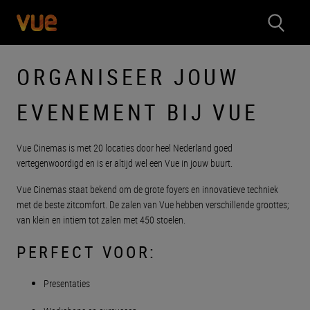
ORGANISEER JOUW
EVENEMENT BIJ VUE
Vue Cinemas is met 20 locaties door heel Nederland goed
vertegenwoordigd en is er altijd wel een Vue in jouw buurt.
Vue Cinemas staat bekend om de grote foyers en innovatieve techniek
met de beste zitcomfort. De zalen van Vue hebben verschillende groottes;
van klein en intiem tot zalen met 450 stoelen.
PERFECT VOOR:
Presentaties